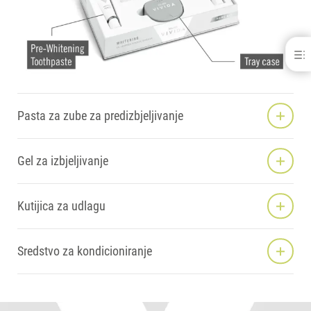
Kulzer Vivida Home Kit
HPS FORMULA
KULZER VIVIDA U PRAKSI
VIDEO S PRIKAZOM POSTUPKA KORAK PO KORAK
Pasta za zube za predizbjeljivanje
MARKETINŠKA POTPORA
PROPHY PEN KIT
DOWNLOADS
Gel za izbjeljivanje
KONTAKT
Kutijica za udlagu
Sredstvo za kondicioniranje