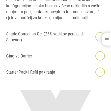
konfiguracijama kako bi se savršeno uskladila s vašim
obujmom pacijenata i konceptom tretmana, stvarajući
cjelovit portfelj za korekciju nijanse u ordinaciji:
Shade Correction Gel (25% vodikov peroksid –
Superior)
Kulzer Vivida Office
HPS FORMULA
KORAK PO KORAK
Gingiva Barrier
MARKETINŠKA POTPORA
KULZER VIVIDA PROIZVODI
DOWNLOADS
Starter Pack i Refil pakiranja
KONTAKT
POVEZANI PROIZVODI