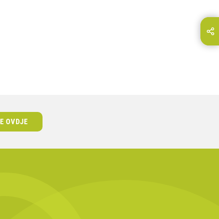
odijelite ovu stranicu na...
E-Mail
SE OVDJE