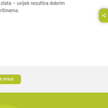
zlata – uvijek rezultira dobrim
vršinama.
odijelite ovu stranicu na...
E-Mail
SE OVDJE