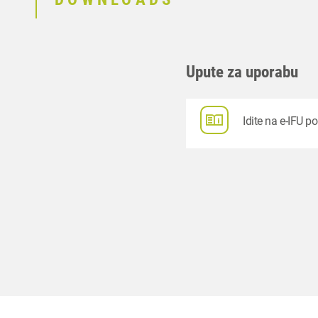
Upute za uporabu
Idite na e-IFU po