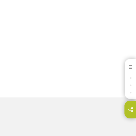
Heravest® Speed (Speed Heating)
PREDNOSTI
DOWNLOADS
KONTAKT
odijelite ovu stranicu na...
E-Mail