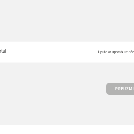
rtal
Upute za uporabu možete
PREUZMI