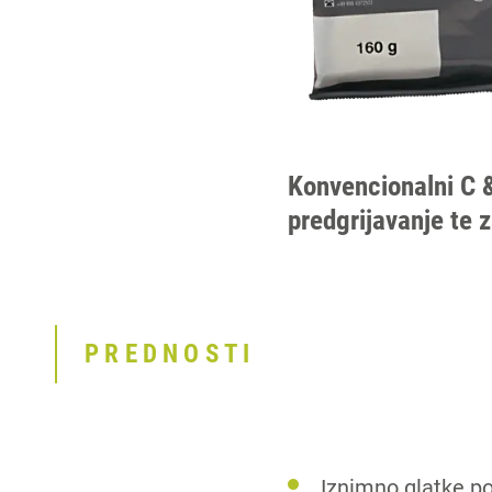
Konvencionalni C &
predgrijavanje te 
PREDNOSTI
Iznimno glatke p