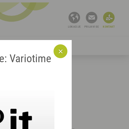
LOKACIJE
PRIJAVI SE
KONTAKT
OTRAŽITE
e: Variotime
rizacijska
u dosljednoj kvaliteti