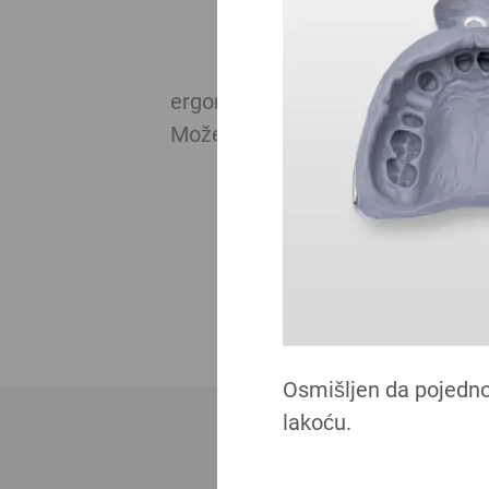
ergonomskim, bežičnim dizajnom.
Možete birati između različitih m
Osmišljen da pojedno
lakoću.
Pr