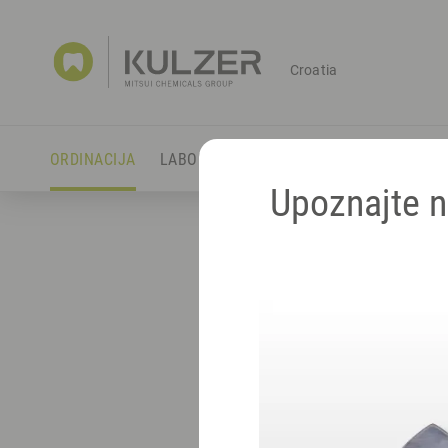
Croatia
ORDINACIJA
LABORATORIJ
PROIZVODI
DISTRIBU
Upoznajte n