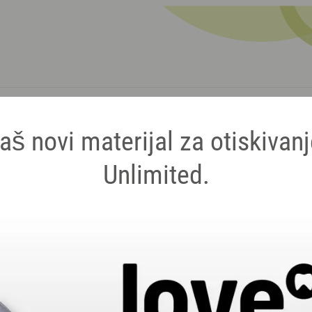
P
TERI
DOWNLOADS
BLOG
KULZER
PROMOCIJE
aš novi materijal za otiskivanj
Unlimited.
LED polime
lampa
Svjetlosna polimerizacija 